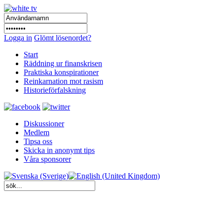
Logga in
Glömt lösenordet?
Start
Räddning ur finanskrisen
Praktiska konspirationer
Reinkarnation mot rasism
Historieförfalskning
Diskussioner
Medlem
Tipsa oss
Skicka in anonymt tips
Våra sponsorer