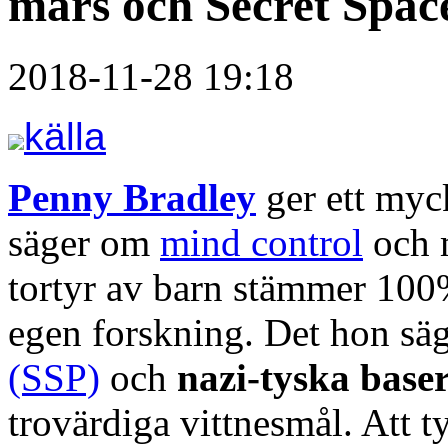
mars och Secret Spa
2018-11-28 19:18
källa
Penny Bradley
ger ett myck
säger om
mind control
och m
tortyr av barn stämmer 100
egen forskning. Det hon s
(SSP)
och
nazi-tyska base
trovärdiga vittnesmål. Att 