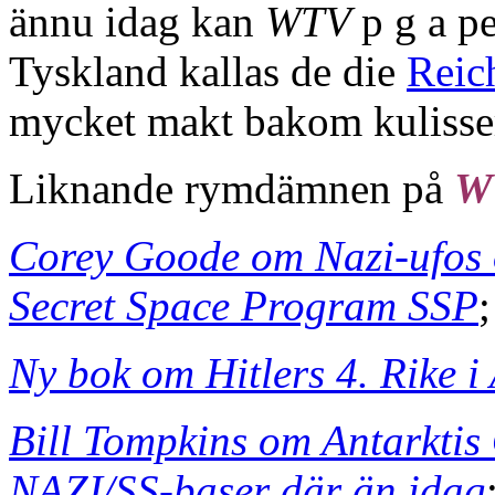
ännu idag kan
WTV
p g a p
Tyskland kallas de die
Reic
mycket makt bakom kulisse
Liknande rymdämnen på
W
Corey Goode om Nazi-ufos o
Secret Space Program SSP
;
Ny bok om Hitlers 4. Rike i
Bill Tompkins om Antarkti
NAZI/SS-baser där än idag