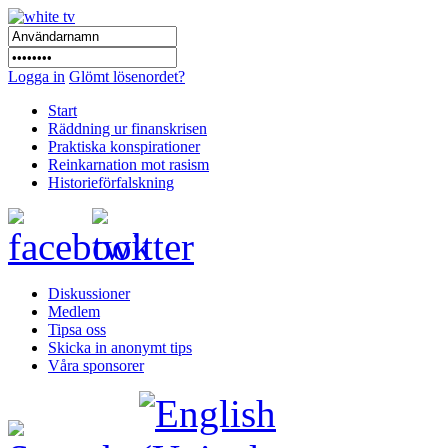
Logga in
Glömt lösenordet?
Start
Räddning ur finanskrisen
Praktiska konspirationer
Reinkarnation mot rasism
Historieförfalskning
Diskussioner
Medlem
Tipsa oss
Skicka in anonymt tips
Våra sponsorer