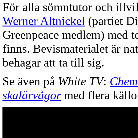
För alla sömntutor och illvi
Werner Altnickel
(partiet D
Greenpeace medlem) med tek
finns. Bevismaterialet är n
behagar att ta till sig.
Se även på
White TV
:
Chemt
skalärvågor
med flera källor