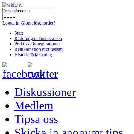
Logga in
Glömt lösenordet?
Start
Räddning ur finanskrisen
Praktiska konspirationer
Reinkarnation mot rasism
Historieförfalskning
Diskussioner
Medlem
Tipsa oss
Skicka in anonymt tips