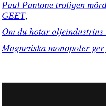
Paul Pantone troligen mörda
GEET
,
Om du hotar oljeindustrins 
Magnetiska monopoler ger f