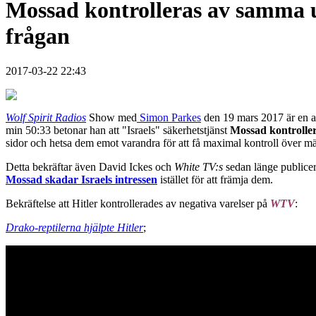
Mossad kontrolleras av samma u
frågan
2017-03-22 22:43
Wolf Spirit Radios
Show med
Simon Parkes
den 19 mars 2017 är en a
min 50:33 betonar han att "Israels" säkerhetstjänst
Mossad kontrolle
sidor och hetsa dem emot varandra för att få maximal kontroll över m
Detta bekräftar även David Ickes och
White TV:s
sedan länge publicera
Mossad skadar Israels intressen
istället för att främja dem.
Bekräftelse att Hitler kontrollerades av negativa varelser på
WTV
:
Drako-reptilerna hjälpte Hitler
;