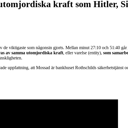
tomjordiska kraft som Hitler, 
v de viktigaste som någonsin gjorts. Mellan minut 27:10 och 51:40 gå
ras av samma utomjordiska kraft
, eller varelse (entity),
som samarbe
änskligheten.
de uppfattning, att Mossad är bankhuset Rothschilds säkerhetstjänst och 