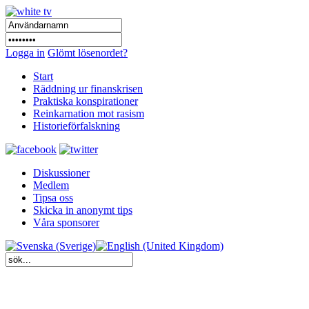
Logga in
Glömt lösenordet?
Start
Räddning ur finanskrisen
Praktiska konspirationer
Reinkarnation mot rasism
Historieförfalskning
Diskussioner
Medlem
Tipsa oss
Skicka in anonymt tips
Våra sponsorer